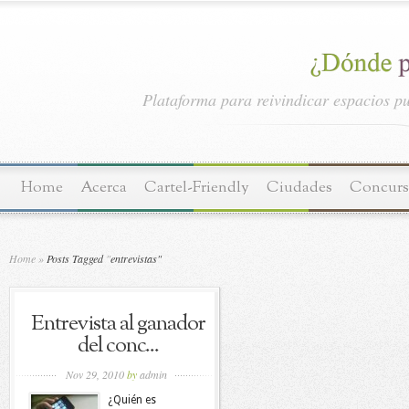
Plataforma para reivindicar espacios pu
Home
Acerca
Cartel-Friendly
Ciudades
Concurs
Home
»
Posts Tagged
"
entrevistas"
Entrevista al ganador
del conc...
Nov 29, 2010
by
admin
¿Quién es