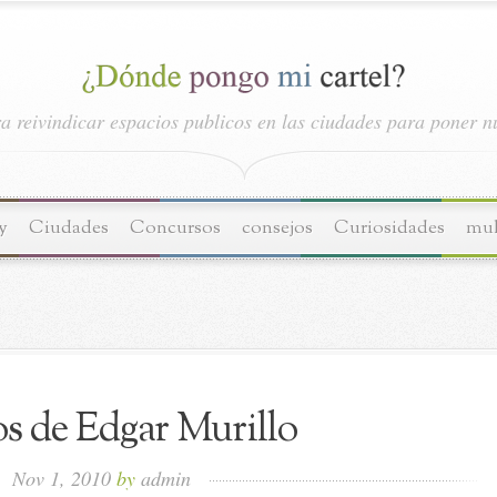
a reivindicar espacios publicos en las ciudades para poner nu
y
Ciudades
Concursos
consejos
Curiosidades
mul
os de Edgar Murillo
Nov 1, 2010
by
admin