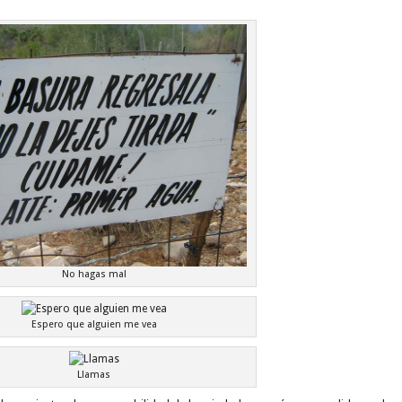
No hagas mal
Espero que alguien me vea
Llamas