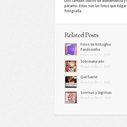
Dos carteles cívicos de adevertencia 
páramo. Estas son las fotos que Edgar
fotografía
Related Posts
Fotos de ArtiLughia
Pandosistha
Posted on Nov 1, 2010
Sobresaturado
Posted on Nov 1, 2010
Qué fuerte!
Posted on Nov 1, 2010
Sonrisas y lágrimas
Posted on Oct 31, 2010