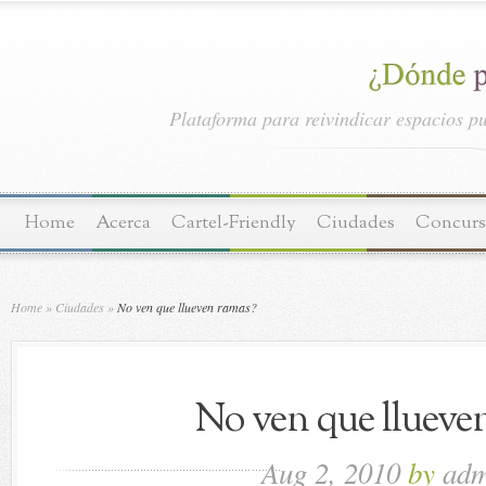
Plataforma para reivindicar espacios pu
Home
Acerca
Cartel-Friendly
Ciudades
Concurs
Home
»
Ciudades
»
No ven que llueven ramas?
No ven que llueve
Aug 2, 2010
by
adm