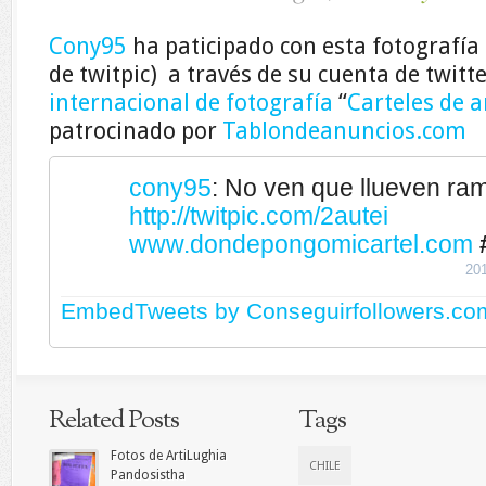
Cony95
ha paticipado con esta fotografía 
de twitpic) a través de su cuenta de twitt
internacional de fotografía
“
Carteles de a
patrocinado por
Tablondeanuncios.com
cony95
:
No ven que llueven ra
http://twitpic.com/2autei
www.dondepongomicartel.com
20
EmbedTweets by Conseguirfollowers.co
Related Posts
Tags
Fotos de ArtiLughia
CHILE
Pandosistha